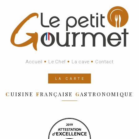
Accueil
Le Chef
La cave
Contact
LA CARTE
C
UISINE
F
RANÇAISE
G
ASTRONOMIQUE