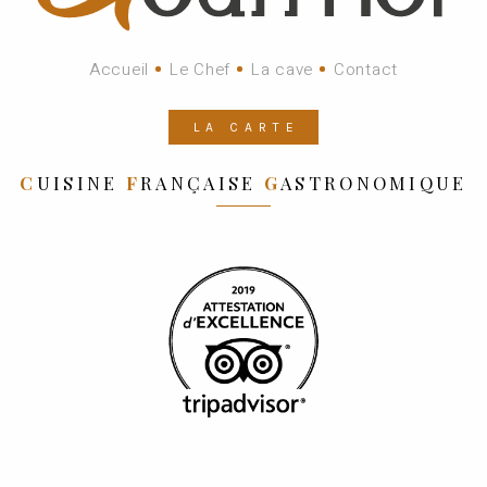
Accueil
Le Chef
La cave
Contact
LA CARTE
C
UISINE
F
RANÇAISE
G
ASTRONOMIQUE